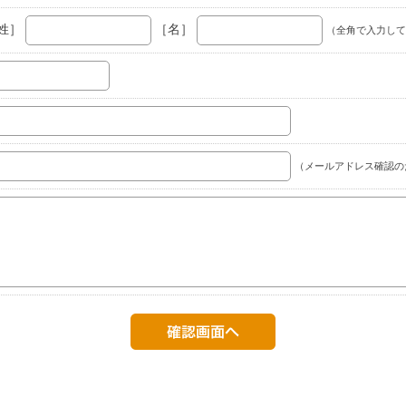
姓］
［名］
（全角で入力して
（メールアドレス確認の