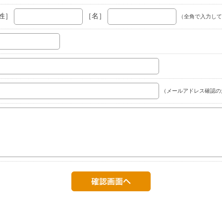
姓］
［名］
（全角で入力して
（メールアドレス確認の