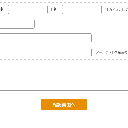
姓］
［名］
（全角で入力して
（メールアドレス確認の