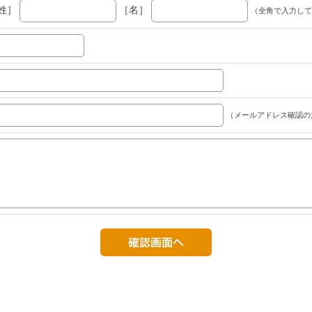
姓］
［名］
（全角で入力して
（メールアドレス確認の