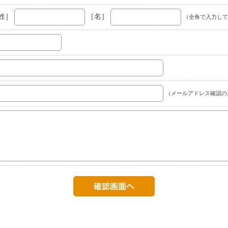
姓］
［名］
（全角で入力して
（メールアドレス確認の