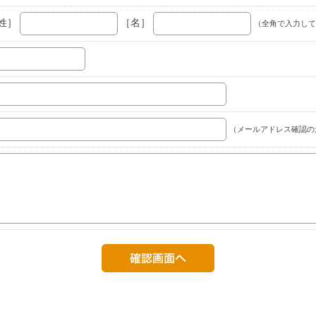
姓］
［名］
（全角で入力して
（メールアドレス確認の