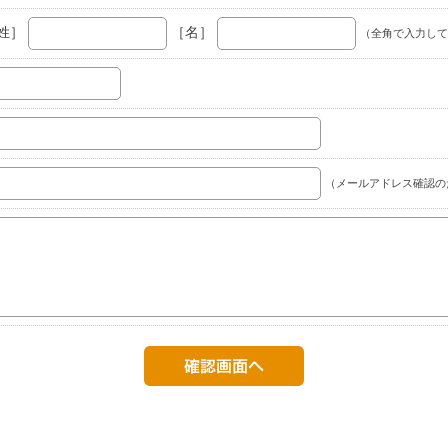
姓］
［名］
（全角で入力して
（メールアドレス確認の