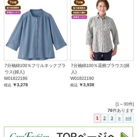
7分袖綿100％フリルネックブラ
7分袖綿100％花柄ブラウス(婦
ウス(婦人)
人)
W01822186
W01822190
￥3,278
￥3,938
税込
税込
[1～30件]
76
件あります
1
2
3
>
>>|