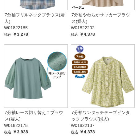
7分袖フリルネックブラウス(婦
7分袖やわらかサッカーブラウ
人)
ス(婦人)
W01822185
W01822202
￥3,278
￥4,378
税込
税込
7分袖レース切り替えＴブラウ
7分袖ワンタッチテープピンタ
ス(婦人)
ックブラウス(婦人)
W01822175
W01822137
￥3,938
￥4,378
税込
税込