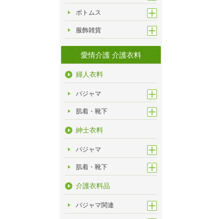
ボトムス
服飾雑貨
愛情介護 介護衣料
婦人衣料
パジャマ
肌着・靴下
紳士衣料
パジャマ
肌着・靴下
介護衣料品
パジャマ関連