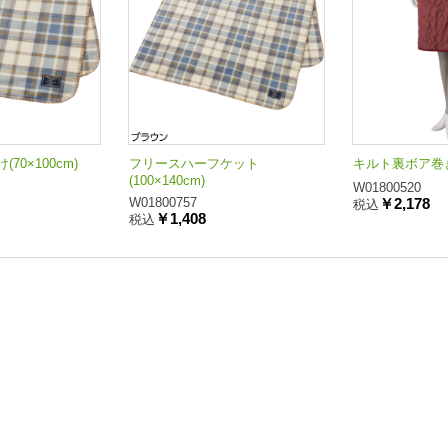
70×100cm)
フリースハーフケット
キルト裏ボア巻
(100×140cm)
W01800520
W01800757
￥2,178
税込
￥1,408
税込