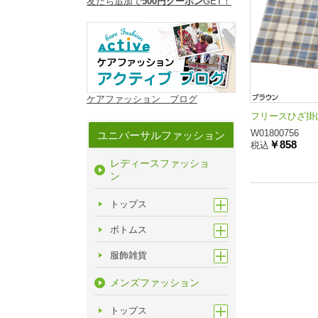
友だち追加で
500円クーポン
GET！
ケアファッション ブログ
フリースひざ掛け(
W01800756
ユニバーサルファッション
￥858
税込
レディースファッショ
ン
トップス
ボトムス
服飾雑貨
メンズファッション
トップス