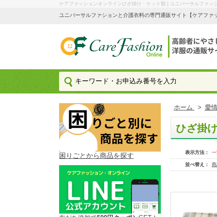
ケアファッションオンラインひざ掛け・ケット類 | ユニバーサルファッ
ユニバーサルファションと介護衣料の専門通販サイト【ケアファッション
ホーム
>
愛情
ひざ掛
表示方法：
一
困りごとから商品を探す
並べ替え：
商