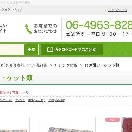
ションと介護衣料の通販
 online】
トップページ
介護 介護衣料
>
介護雑貨
>
リビング雑貨
>
ひざ掛け・ケット類
け・ケット類
覧(大きな写真)
一覧
品コード
商品名
価格(安い順)
価格(高い順)