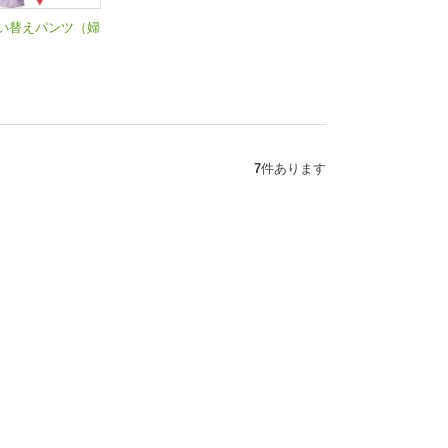
い替えパンツ（婦
7
件あります