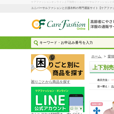
ケアファッションオンライン上下別売り | ユニバーサルファッションと
ユニバーサルファションと介護衣料の専門通販サイト【ケアファッション
ホーム
>
愛情
上下別売
表示方法：
一
困りごとから商品を探す
並べ替え：
商