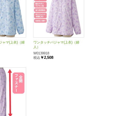
ャマ(上衣)（婦
ワンタッチパジャマ(上衣)（婦
人）
W0139918
￥2,508
税込