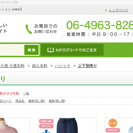
介護衣料の通販
 online】
トップページ
介護 介護衣料
>
婦人衣料
>
パジャマ
>
上下別売り
り
覧(大きな写真)
一覧
品コード
商品名
価格(安い順)
価格(高い順)