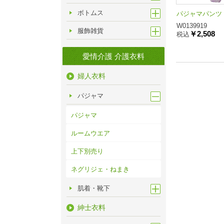
ボトムス
パジャマパンツ
W0139919
服飾雑貨
￥2,508
税込
愛情介護 介護衣料
婦人衣料
パジャマ
パジャマ
ルームウエア
上下別売り
ネグリジェ・ねまき
肌着・靴下
紳士衣料