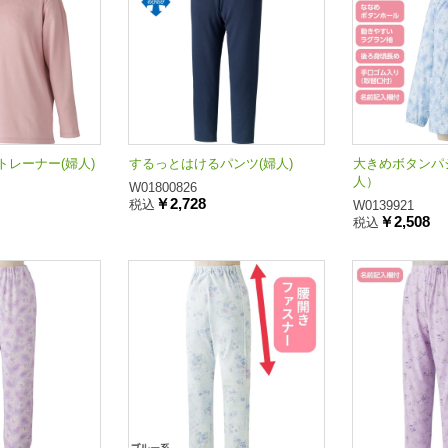
レーナー(婦人)
するっとはけるパンツ(婦人)
大きめボタンパジ
人）
W01800826
￥2,728
税込
W0139921
￥2,508
税込