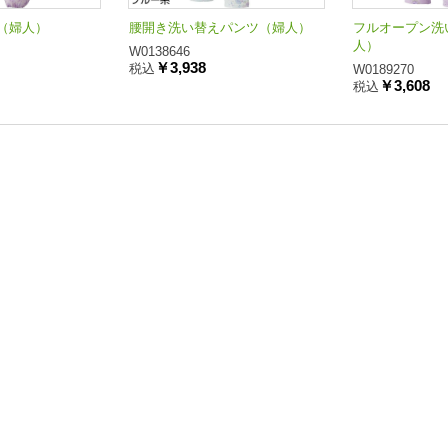
（婦人）
腰開き洗い替えパンツ（婦人）
フルオープン洗
人）
W0138646
￥3,938
税込
W0189270
￥3,608
税込