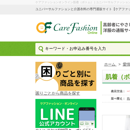
ケアファッションオンライン肌着（ボトム） | ユニバーサルファッショ
ユニバーサルファションと介護衣料の専門通販サイト【ケアファッション
ホーム
>
愛情
肌着（
表示方法：
一
困りごとから商品を探す
並べ替え：
商