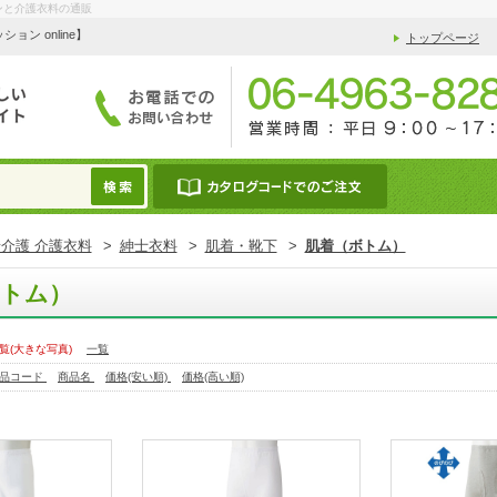
ンと介護衣料の通販
 online】
トップページ
介護 介護衣料
>
紳士衣料
>
肌着・靴下
>
肌着（ボトム）
ボトム）
覧(大きな写真)
一覧
品コード
商品名
価格(安い順)
価格(高い順)