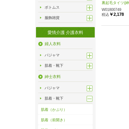
裏起毛タイツ(紳
ボトムス
W01800749
￥2,178
税込
服飾雑貨
愛情介護 介護衣料
婦人衣料
パジャマ
肌着・靴下
紳士衣料
パジャマ
肌着・靴下
肌着（かぶり）
肌着（前開き）