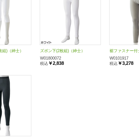
枚組)（紳士）
ズボン下(2枚組)（紳士）
裾ファスナー付
W01800072
W0101917
￥2,838
￥3,278
税込
税込