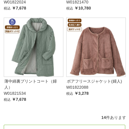
W01822024
W01821470
￥7,678
￥10,780
税込
税込
薄中綿裏プリントコート（婦
ボアフリースジャケット(婦人)
人）
W01822088
W01821534
￥3,278
税込
￥7,678
税込
14
件あります