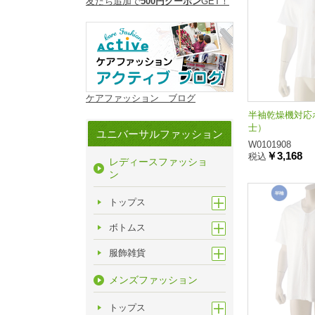
友だち追加で
500円クーポン
GET！
ケアファッション ブログ
半袖乾燥機対応
士）
ユニバーサルファッション
W0101908
￥3,168
税込
レディースファッショ
ン
トップス
ボトムス
服飾雑貨
メンズファッション
トップス