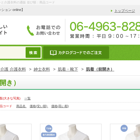
ンと介護衣料の通販 並び順：商品コード
 online】
トップページ
介護 介護衣料
>
紳士衣料
>
肌着・靴下
>
肌着（前開き）
開き）
覧(大きな写真)
一覧
品コード
商品名
価格(安い順)
価格(高い順)