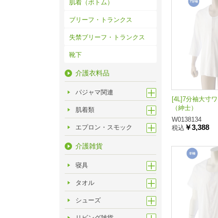
肌着（ボトム）
ブリーフ・トランクス
失禁ブリーフ・トランクス
靴下
介護衣料品
パジャマ関連
[4L]7分袖大
（紳士）
肌着類
W0138134
￥3,388
エプロン・スモック
税込
介護雑貨
寝具
タオル
シューズ
リビング雑貨