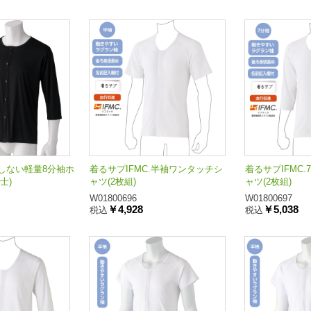
しない軽量8分袖ホ
着るサプIFMC.半袖ワンタッチシ
着るサプIFMC
士)
ャツ(2枚組)
ャツ(2枚組)
W01800696
W01800697
￥4,928
￥5,038
税込
税込