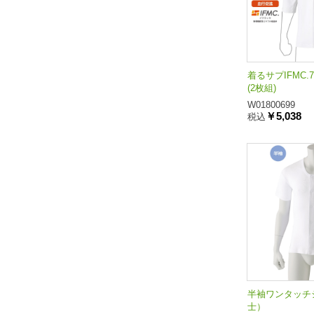
着るサプIFMC
(2枚組)
W01800699
￥5,038
税込
半袖ワンタッチシ
士）