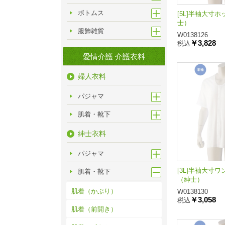
ボトムス
[5L]半袖大寸
士）
服飾雑貨
W0138126
￥3,828
税込
愛情介護 介護衣料
婦人衣料
パジャマ
肌着・靴下
紳士衣料
パジャマ
[3L]半袖大寸
肌着・靴下
（紳士）
肌着（かぶり）
W0138130
￥3,058
税込
肌着（前開き）