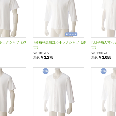
ホックシャツ（紳
7分袖乾燥機対応ホックシャツ（紳
[3L]半袖大寸
士）
士）
W0101909
W0138124
￥3,278
￥3,058
税込
税込