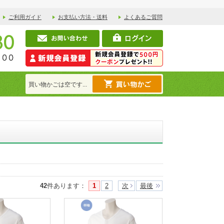
ご利用ガイド
お支払い方法・送料
よくあるご質問
買い物かごは空です...
42
件あります
：
1
2
次
最後