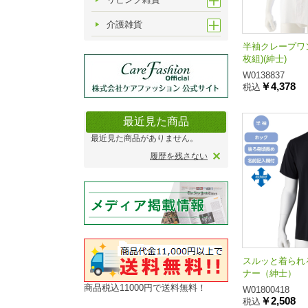
介護雑貨
半袖クレープワ
枚組)(紳士)
W0138837
￥4,378
税込
最近見た商品
最近見た商品がありません。
履歴を残さない
スルッと着られ
ナー（紳士）
商品税込11000円で送料無料！
W01800418
￥2,508
税込