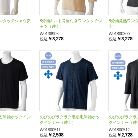
ンタッチシャツ(2
8分袖キルト背当付きワンタッチシ
8分袖発熱ワン
ャツ（紳士）
士）
W0138906
W01800300
￥3,278
￥3,278
税込
税込
る半袖ホックイン
のびのびラクラク裏起毛半袖ホッ
のびのびラクラ
クインナー（紳士）
クインナー（紳
W01800511
W01800512
￥2,508
￥2,728
税込
税込