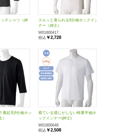
タッチシャツ（紳
スルッと着られる8分袖ホックイン
ナー（紳士）
W01800417
￥2,728
税込
ク裏起毛8分袖ホッ
着ている感じがしない軽量半袖ホ
士）
ックインナー(紳士)
W01800648
￥2,508
税込