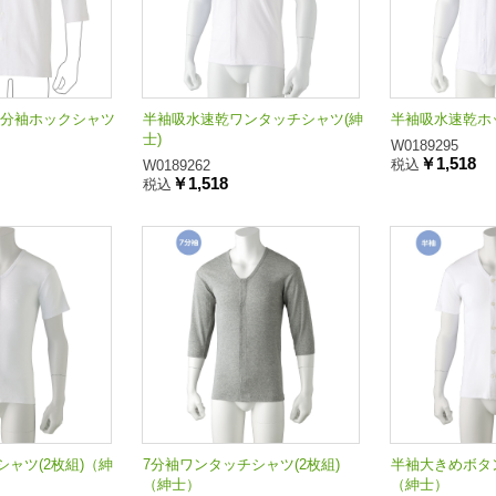
.7分袖ホックシャツ
半袖吸水速乾ワンタッチシャツ(紳
半袖吸水速乾ホッ
士)
W0189295
￥1,518
税込
W0189262
￥1,518
税込
ャツ(2枚組)（紳
7分袖ワンタッチシャツ(2枚組)
半袖大きめボタン
（紳士）
（紳士）