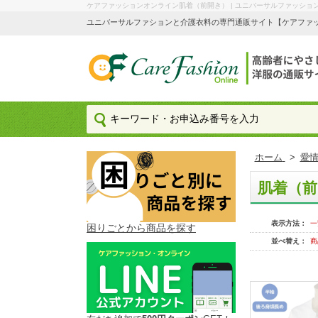
ケアファッションオンライン肌着（前開き） | ユニバーサルファッショ
ユニバーサルファションと介護衣料の専門通販サイト【ケアファッション
ホーム
>
愛情
肌着（前
表示方法：
一
困りごとから商品を探す
並べ替え：
商