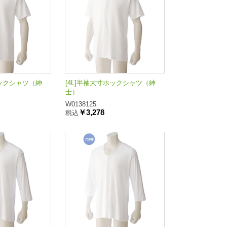
ホックシャツ（紳
[4L]半袖大寸ホックシャツ（紳
士）
W0138125
￥3,278
税込