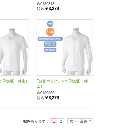
W0189818
￥3,278
税込
(2枚組)（紳士）
7分袖ホックシャツ(2枚組)（紳
士）
W0189866
￥3,278
税込
42
件あります
：
1
2
次
最後