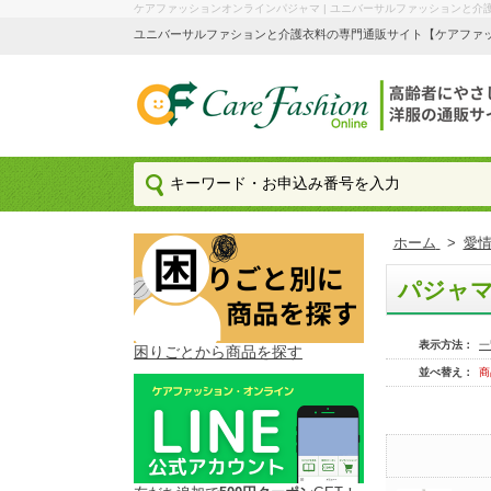
ケアファッションオンラインパジャマ | ユニバーサルファッションと介
ユニバーサルファションと介護衣料の専門通販サイト【ケアファッション
ホーム
>
愛情
パジャ
表示方法：
一
困りごとから商品を探す
並べ替え：
商