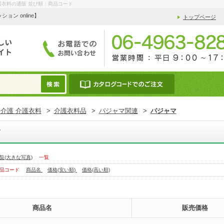
護衣料の通販 並び順：商品コード
 online】
トップページ
介護 介護衣料
>
介護衣料品
>
パジャマ関連
>
パジャマ
マ
覧(大きな写真)
一覧
品コード
商品名
価格(安い順)
価格(高い順)
商品名
販売価格