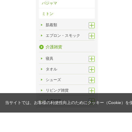
パジャマ
ミトン
肌着類
エプロン・スモック
介護雑貨
寝具
タオル
シューズ
リビング雑貨
介護雑貨
当サイトでは、お客様の利便性向上のためにクッキー（Cookie）を