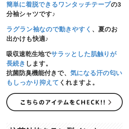
簡単に着脱できるワンタッチテープ
の3
分袖シャツです♪
ラグラン袖なので動きやすく
、夏のお
出かけも快適♪
吸収速乾生地で
サラッとした肌触りが
長続き
します。
抗菌防臭機能付きで、
気になる汗の匂い
もしっかり抑えて
くれますよ。