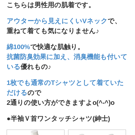
こちらは男性用の肌着です。
アウターから見えにくいVネック
で、
重ねて着ても気になりません♪
綿100%
で快適な肌触り。
抗菌防臭効果に加え、消臭機能も付いて
いる
優れもの♪
1枚でも通常のTシャツとして着ていた
だける
ので
2通りの使い方ができますよo(^-^)o
●半袖Ｖ首ワンタッチシャツ(紳士)