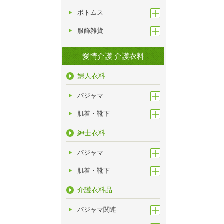
ボトムス
服飾雑貨
愛情介護 介護衣料
婦人衣料
パジャマ
肌着・靴下
紳士衣料
パジャマ
肌着・靴下
介護衣料品
パジャマ関連