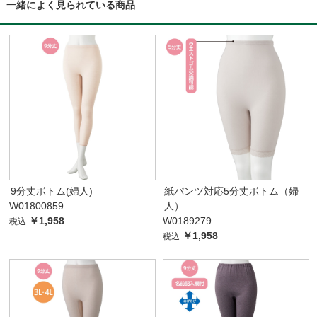
一緒によく見られている商品
9分丈ボトム(婦人)
紙パンツ対応5分丈ボトム（婦
W01800859
人）
￥1,958
W0189279
税込
￥1,958
税込