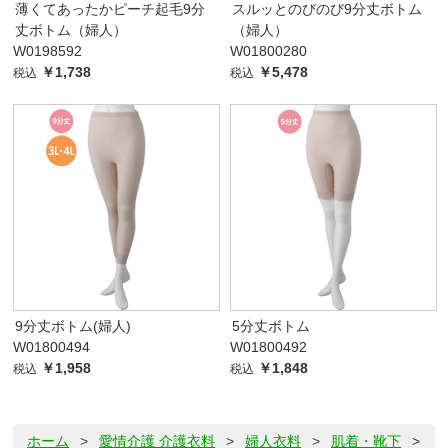
薄くてあったかピーチ起毛9分
スルッとのびのび9分丈ボトム
丈ボトム（婦人）
（婦人）
W0198592
W01800280
￥1,738
￥5,478
税込
税込
9分丈ボトム(婦人)
5分丈ボトム
W01800494
W01800492
￥1,958
￥1,848
税込
税込
ホーム
>
愛情介護 介護衣料
>
婦人衣料
>
肌着・靴下
>