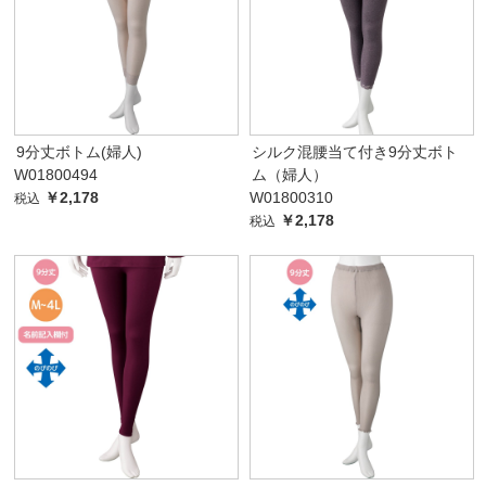
9分丈ボトム(婦人)
シルク混腰当て付き9分丈ボト
W01800494
ム（婦人）
￥2,178
W01800310
税込
￥2,178
税込