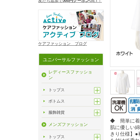
友だち追加で
500円クーポン
GET！
ケアファッション ブログ
ユニバーサルファッション
レディースファッショ
ン
トップス
ボトムス
服飾雑貨
◆ 簡単に着
メンズファッション
肌に優しい綿
きり仕様】●
トップス