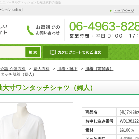
| ユニバーサルファッションと介護衣料の通販
 online】
トップページ
介護 介護衣料
>
婦人衣料
>
肌着・靴下
>
肌着（前開き）
タッチ肌着（婦人)
7分袖大寸ワンタッチシャツ（婦人）
商品名
[4L]7
お申し込み番号
W0138122
素材
綿100％