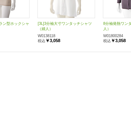
ラン型ホックシャ
[3L]3分袖大寸ワンタッチシャツ
8分袖発熱ワン
（婦人）
人）
W0138118
W01800284
￥3,058
￥3,058
税込
税込