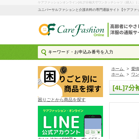
ケアファッションオンライン[4L]7分袖大寸ワンタッチシャツ（婦人） 
ユニバーサルファションと介護衣料の専門通販サイト【ケアファッション
ホーム
>
愛情
ホーム
>
ワン
[4L]
困りごとから商品を探す