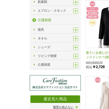
肌着類
エプロン・スモック
介護雑貨
寝具
タオル
シューズ
着ている感じが
リビング雑貨
ックインナー(婦
W01800629
介護雑貨
￥2,728
税込
最近見た商品
履歴を残さない