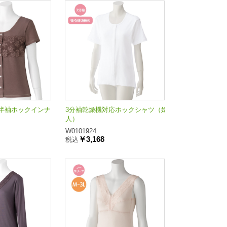
半袖ホックインナ
3分袖乾燥機対応ホックシャツ（婦
人）
W0101924
￥3,168
税込