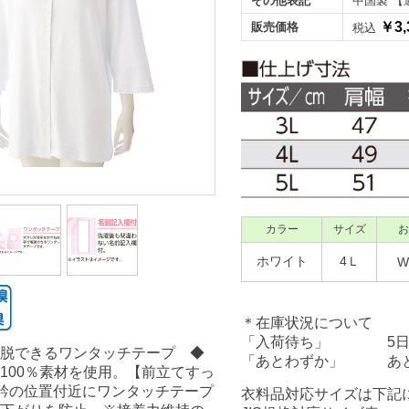
その他表記
中国製 【
￥3,
販売価格
税込
カラー
サイズ
お
ホワイト
4Ｌ
W
＊在庫状況について
「入荷待ち」 5日前
脱できるワンタッチテープ ◆
「あとわずか」 あと
100％素材を使用。【前立てすっ
衿の位置付近にワンタッチテープ
衣料品対応サイズは下記