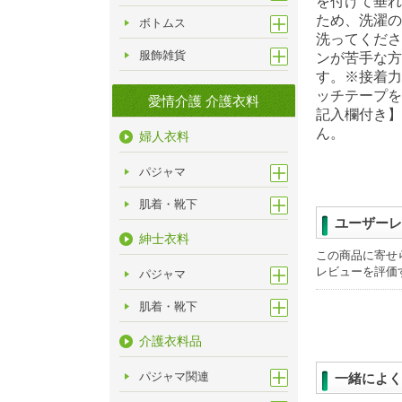
を付けて垂れ
ため、洗濯の
ボトムス
洗ってくださ
服飾雑貨
ンが苦手な方
す。※接着力
ッチテープを
愛情介護 介護衣料
記入欄付き】
ん。
婦人衣料
パジャマ
肌着・靴下
ユーザーレ
紳士衣料
この商品に寄せ
レビューを評価
パジャマ
肌着・靴下
介護衣料品
パジャマ関連
一緒によく