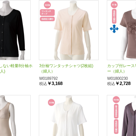
しない軽量8分袖ホ
3分袖ワンタッチシャツ(2枚組)
カップ付レース
人)
（婦人）
ー（婦人）
W0189792
W01800230
￥3,168
￥2,728
税込
税込