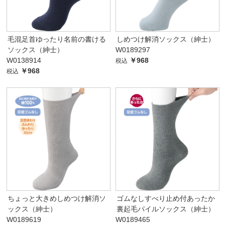
毛混足首ゆったり名前の書ける
しめつけ解消ソックス（紳士）
ソックス（紳士）
W0189297
W0138914
￥968
税込
￥968
税込
ちょっと大きめしめつけ解消ソ
ゴムなしすべり止め付あったか
ックス（紳士）
裏起毛パイルソックス（紳士）
W0189619
W0189465