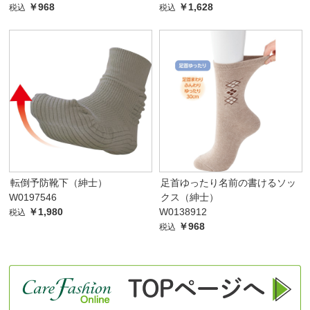
￥968
￥1,628
税込
税込
転倒予防靴下（紳士）
足首ゆったり名前の書けるソッ
W0197546
クス（紳士）
￥1,980
W0138912
税込
￥968
税込