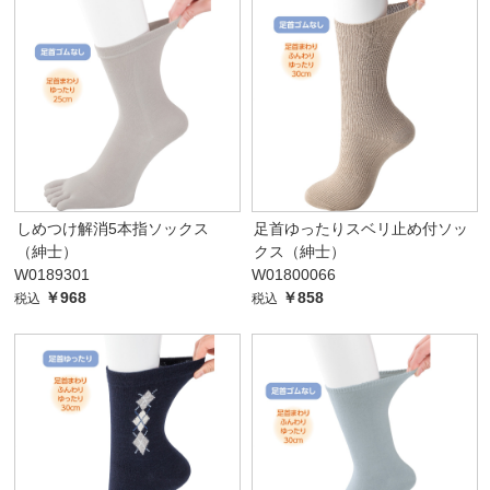
しめつけ解消5本指ソックス
足首ゆったりスベリ止め付ソッ
（紳士）
クス（紳士）
W0189301
W01800066
￥968
￥858
税込
税込