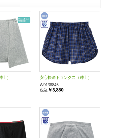
紳士）
安心快適トランクス（紳士）
W0138845
￥3,850
税込