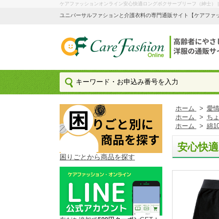
ケアファッションオンライン安心快適ロングボクサーブリーフ（紳士） 
ユニバーサルファションと介護衣料の専門通販サイト【ケアファッション
ホーム
>
愛情
ホーム
>
ち
ホーム
>
綿1
安心快
困りごとから商品を探す