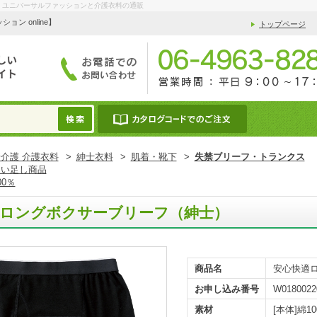
| ユニバーサルファッションと介護衣料の通販
 online】
トップページ
介護 介護衣料
>
紳士衣料
>
肌着・靴下
>
失禁ブリーフ・トランクス
ょい足し商品
00％
適ロングボクサーブリーフ（紳士）
商品名
安心快適
お申し込み番号
W0180022
素材
[本体]綿10