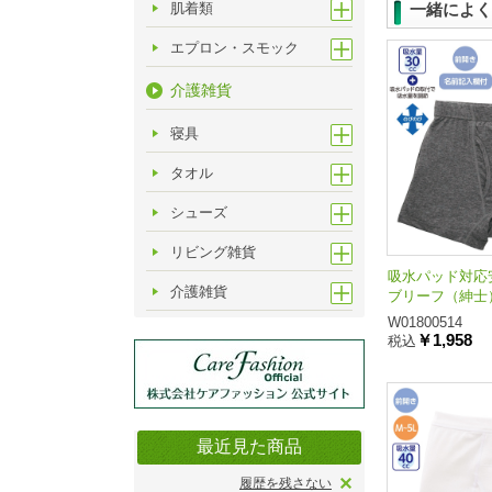
肌着類
一緒によく
エプロン・スモック
介護雑貨
寝具
タオル
シューズ
リビング雑貨
吸水パッド対応
介護雑貨
ブリーフ（紳士
W01800514
￥1,958
税込
最近見た商品
履歴を残さない