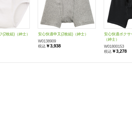
(2枚組)（紳士）
安心快適申又(2枚組)（紳士）
安心快適ボクサー
（紳士）
W0138909
￥3,938
税込
W01800153
￥3,278
税込