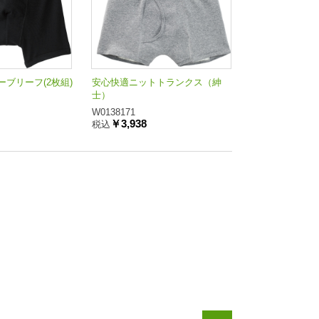
ブリーフ(2枚組)
安心快適ニットトランクス（紳
士）
W0138171
￥3,938
税込