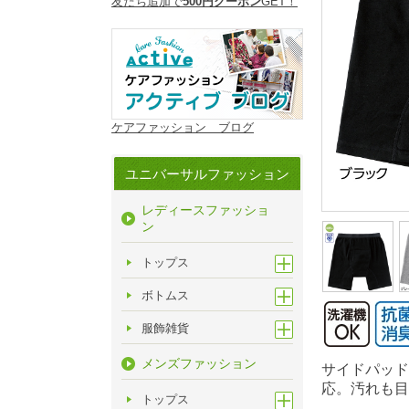
友だち追加で
500円クーポン
GET！
ケアファッション ブログ
ユニバーサルファッション
レディースファッショ
ン
トップス
ボトムス
服飾雑貨
メンズファッション
サイドパッド
応。汚れも目
トップス