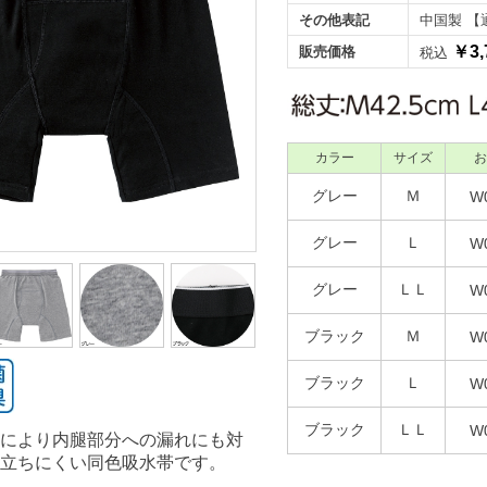
その他表記
中国製 【
￥3,
販売価格
税込
カラー
サイズ
お
グレー
Ｍ
W
グレー
Ｌ
W
グレー
ＬＬ
W
ブラック
Ｍ
W
ブラック
Ｌ
W
ブラック
ＬＬ
W
により内腿部分への漏れにも対
立ちにくい同色吸水帯です。