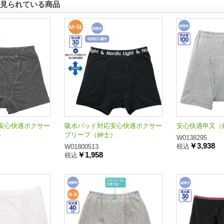
見られている商品
安心快適ボクサー
吸水パッド対応安心快適ボクサー
安心快適申又（
）
ブリーフ（紳士）
W0138295
￥3,938
税込
W01800513
￥1,958
税込