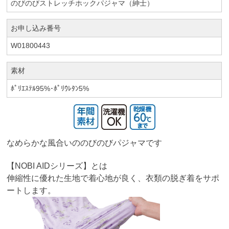
のびのびストレッチホックパジャマ（紳士）
お申し込み番号
W01800443
素材
ﾎﾟﾘｴｽﾃﾙ95%･ﾎﾟﾘｳﾚﾀﾝ5%
なめらかな風合いののびのびパジャマです
【NOBI AIDシリーズ】とは
伸縮性に優れた生地で着心地が良く、衣類の脱ぎ着をサポ
ートします。