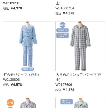
W0189294
士)
￥4,378
W01800714
税込
￥4,378
税込
打合せパジャマ（紳士）
大きめボタン天竺パジャマ(紳
W0138806
士)
￥6,578
W0197606
税込
￥4,378
税込