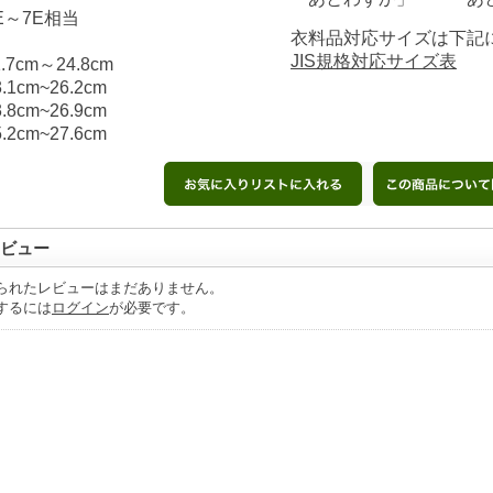
E～7E相当
衣料品対応サイズは下記
JIS規格対応サイズ表
m～24.8cm
m~26.2cm
m~26.9cm
cm~27.6cm
ビュー
られたレビューはまだありません。
するには
ログイン
が必要です。