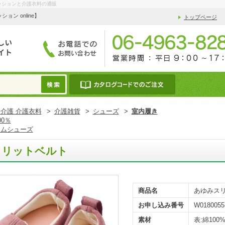
ッションと介護衣料の通販
 online】
トップページ
介護 介護衣料
>
介護雑貨
>
シューズ
>
室内履き
00％
ームシューズ
スリットベルト
商品名
あゆみス
お申し込み番号
W0180055
素材
表:綿100%