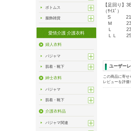
【足回り】3
ボトムス
（ｻｲｽﾞ）
S 21.7c
服飾雑貨
Ｍ 23.1c
Ｌ 23.8c
愛情介護 介護衣料
ＬＬ 25.2
婦人衣料
パジャマ
ユーザーレ
肌着・靴下
この商品に寄せ
紳士衣料
レビューを評価
パジャマ
肌着・靴下
介護衣料品
パジャマ関連