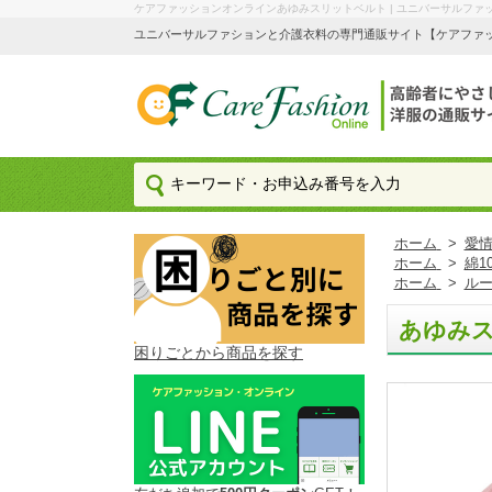
ケアファッションオンラインあゆみスリットベルト | ユニバーサルファ
ユニバーサルファションと介護衣料の専門通販サイト【ケアファッション
ホーム
>
愛情
ホーム
>
綿1
ホーム
>
ル
あゆみ
困りごとから商品を探す