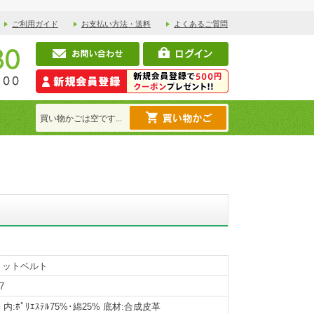
ご利用ガイド
お支払い方法・送料
よくあるご質問
買い物かごは空です...
リットベルト
7
 内:ﾎﾟﾘｴｽﾃﾙ75%･綿25% 底材:合成皮革