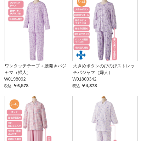
ワンタッチテープ＋腰開きパジ
大きめボタンのびのびストレッ
ャマ（婦人）
チパジャマ（婦人）
W0198092
W01800342
￥6,578
￥4,378
税込
税込