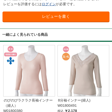
レビューを評価するには
ログイン
が必要です。
一緒によく見られている商品
のびのびラクラク長袖インナー
8分袖インナー(婦人)
（婦人）
W01800491
W01800380
￥2,178
税込