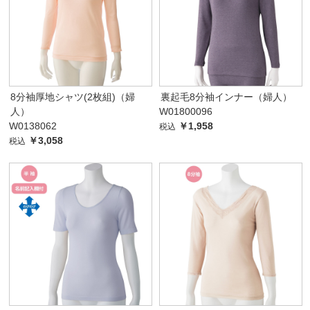
8分袖厚地シャツ(2枚組)（婦
裏起毛8分袖インナー（婦人）
人）
W01800096
W0138062
￥1,958
税込
￥3,058
税込