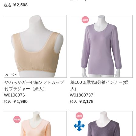
￥2,508
税込
やわらかガーゼ編ソフトカップ
綿100％厚地8分袖インナー(婦
付ブラジャー（婦人）
人)
W0198976
W01800737
￥1,980
￥2,178
税込
税込