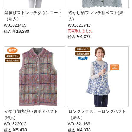
楽伸びストレッチダウンコート
透かし柄フレンチ袖ベスト(婦
（婦人）
人)
W01821469
W01821743
￥16,280
完売致しました
税込
￥4,378
税込
かすり調丸洗い裏ボアベスト
ロングファスナーロングベスト
(婦人)
（婦人）
W01822012
W01821163
￥5,478
￥4,378
税込
税込