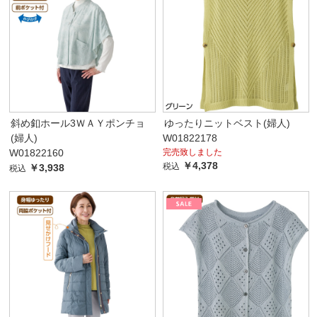
斜め釦ホール3ＷＡＹポンチョ
ゆったりニットベスト(婦人)
(婦人)
W01822178
W01822160
完売致しました
￥4,378
税込
￥3,938
税込