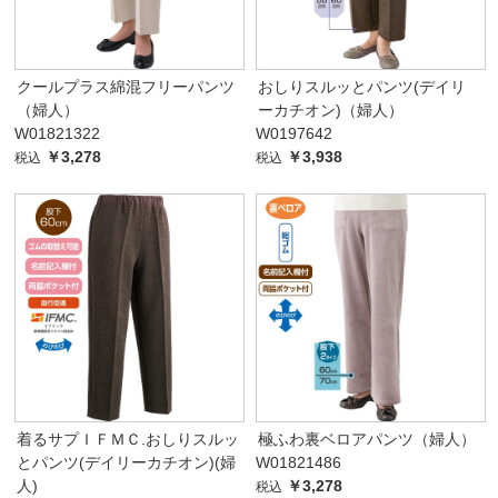
クールプラス綿混フリーパンツ
おしりスルッとパンツ(デイリ
（婦人）
ーカチオン)（婦人）
W01821322
W0197642
￥3,278
￥3,938
税込
税込
着るサプＩＦＭＣ.おしりスルッ
極ふわ裏ベロアパンツ（婦人）
とパンツ(デイリーカチオン)(婦
W01821486
人)
￥3,278
税込