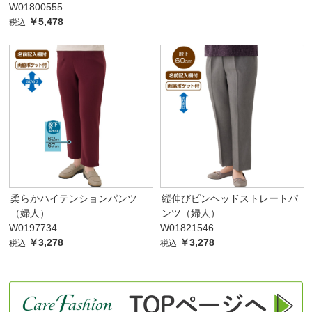
W01800555
￥5,478
税込
柔らかハイテンションパンツ
縦伸びピンヘッドストレートパ
（婦人）
ンツ（婦人）
W0197734
W01821546
￥3,278
￥3,278
税込
税込