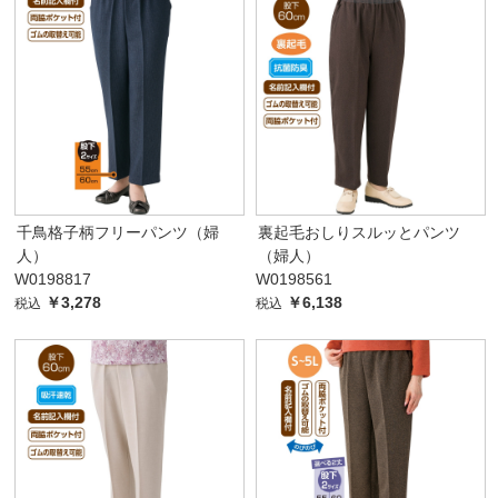
千鳥格子柄フリーパンツ（婦
裏起毛おしりスルッとパンツ
人）
（婦人）
W0198817
W0198561
￥3,278
￥6,138
税込
税込