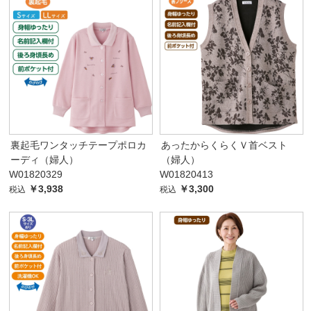
裏起毛ワンタッチテープポロカ
あったからくらくＶ首ベスト
ーディ（婦人）
（婦人）
W01820329
W01820413
￥3,938
￥3,300
税込
税込