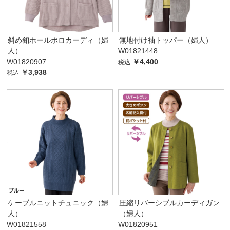
斜め釦ホールポロカーディ（婦
無地付け袖トッパー（婦人）
人）
W01821448
W01820907
￥4,400
税込
￥3,938
税込
ケーブルニットチュニック（婦
圧縮リバーシブルカーディガン
人）
（婦人）
W01821558
W01820951