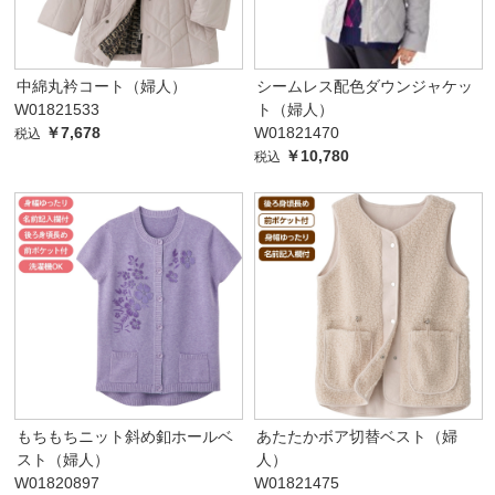
中綿丸衿コート（婦人）
シームレス配色ダウンジャケッ
W01821533
ト（婦人）
￥7,678
W01821470
税込
￥10,780
税込
もちもちニット斜め釦ホールベ
あたたかボア切替ベスト（婦
スト（婦人）
人）
W01820897
W01821475