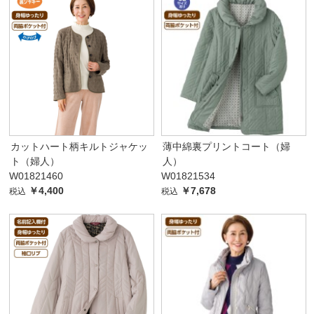
カットハート柄キルトジャケッ
薄中綿裏プリントコート（婦
ト（婦人）
人）
W01821460
W01821534
￥4,400
￥7,678
税込
税込