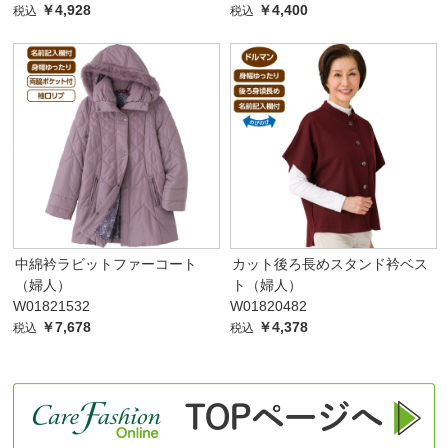
￥4,928
￥4,400
税込
税込
中綿衿ラビットファーコート
カット後ろ長めスタンド衿ベス
（婦人）
ト（婦人）
W01821532
W01820482
￥7,678
￥4,378
税込
税込