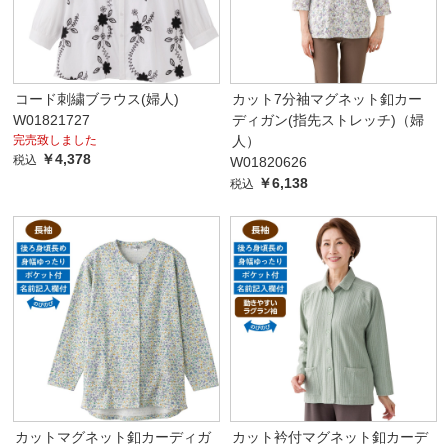
コード刺繍ブラウス(婦人)
カット7分袖マグネット釦カー
W01821727
ディガン(指先ストレッチ)（婦
完売致しました
人）
￥4,378
税込
W01820626
￥6,138
税込
カットマグネット釦カーディガ
カット衿付マグネット釦カーデ