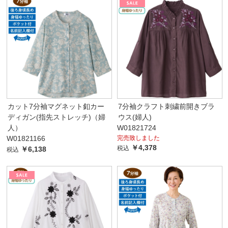
カット7分袖マグネット釦カー
7分袖クラフト刺繍前開きブラ
ディガン(指先ストレッチ)（婦
ウス(婦人)
人）
W01821724
W01821166
完売致しました
￥4,378
税込
￥6,138
税込