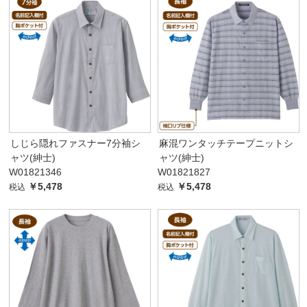
しじら隠れファスナー7分袖シ
麻混ワンタッチテープニットシ
ャツ(紳士)
ャツ(紳士)
W01821346
W01821827
￥5,478
￥5,478
税込
税込