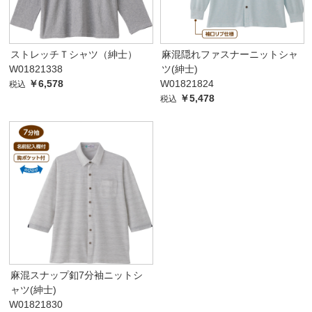
ストレッチＴシャツ（紳士）
麻混隠れファスナーニットシャ
W01821338
ツ(紳士)
￥6,578
W01821824
税込
￥5,478
税込
麻混スナップ釦7分袖ニットシ
ャツ(紳士)
W01821830