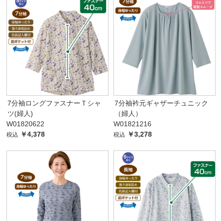
7分袖ロングファスナーＴシャ
7分袖衿元ギャザーチュニック
ツ(婦人)
（婦人）
W01820622
W01821216
￥4,378
￥3,278
税込
税込