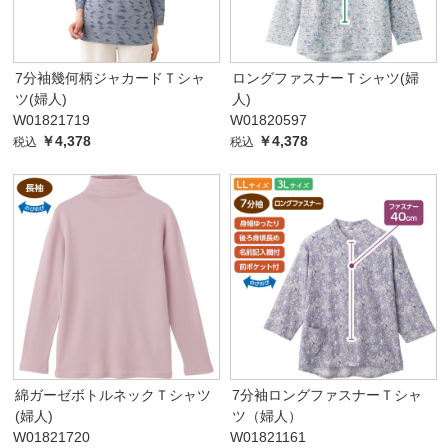
7分袖幾何柄ジャカードＴシャ
ロングファスナーＴシャツ(婦
ツ(婦人)
人)
W01821719
W01820597
￥4,378
￥4,378
税込
税込
綿ガーゼボトルネックＴシャツ
7分袖ロングファスナーＴシャ
(婦人)
ツ（婦人）
W01821720
W01821161