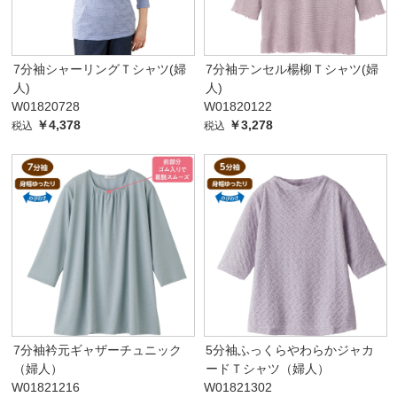
7分袖シャーリングＴシャツ(婦
7分袖テンセル楊柳Ｔシャツ(婦
人)
人)
W01820728
W01820122
￥4,378
￥3,278
税込
税込
7分袖衿元ギャザーチュニック
5分袖ふっくらやわらかジャカ
（婦人）
ードＴシャツ（婦人）
W01821216
W01821302