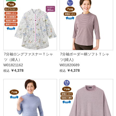
7分袖ロングファスナーＴシャ
7分袖ボーダー柄ソフトＴシャ
ツ（婦人）
ツ(婦人)
W01821162
W01820689
￥4,378
￥4,378
税込
税込