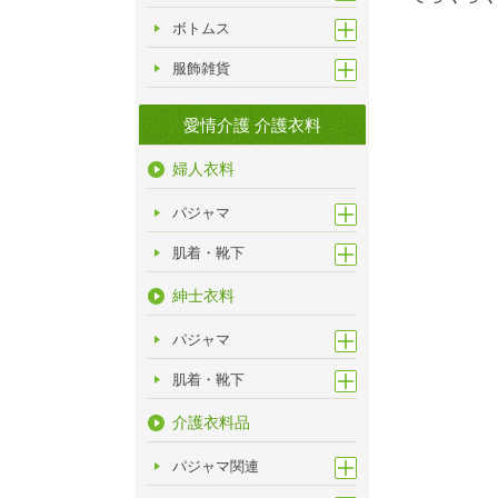
ボトムス
服飾雑貨
愛情介護 介護衣料
婦人衣料
パジャマ
肌着・靴下
紳士衣料
パジャマ
肌着・靴下
介護衣料品
パジャマ関連