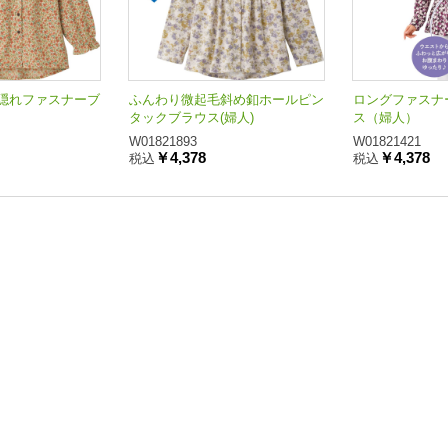
隠れファスナーブ
ふんわり微起毛斜め釦ホールピン
ロングファスナ
タックブラウス(婦人)
ス（婦人）
W01821893
W01821421
￥4,378
￥4,378
税込
税込