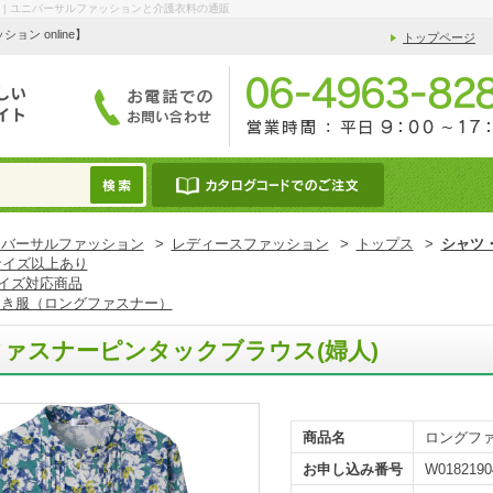
 | ユニバーサルファッションと介護衣料の通販
 online】
トップページ
ニバーサルファッション
>
レディースファッション
>
トップス
>
シャツ
サイズ以上あり
イズ対応商品
開き服（ロングファスナー）
ァスナーピンタックブラウス(婦人)
商品名
ロングファ
お申し込み番号
W0182190