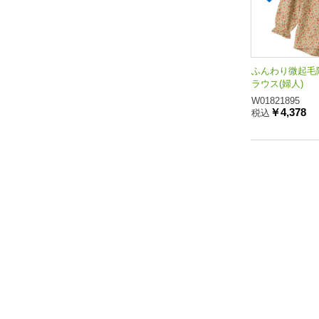
ふんわり微起毛
ラウス(婦人)
W01821895
￥4,378
税込