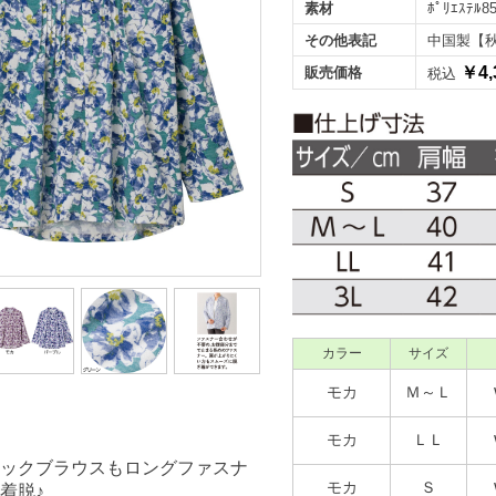
素材
ﾎﾟﾘｴｽﾃﾙ8
その他表記
中国製【
￥4,
販売価格
税込
カラー
サイズ
モカ
Ｍ～Ｌ
モカ
ＬＬ
ックブラウスもロングファスナ
モカ
Ｓ
着脱♪