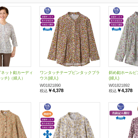
グネット釦カーディ
ワンタッチテープピンタックブラ
斜め釦ホールピ
ッチ)（婦人）
ウス(婦人)
(婦人)
W01821890
W01821892
￥4,378
￥4,378
税込
税込