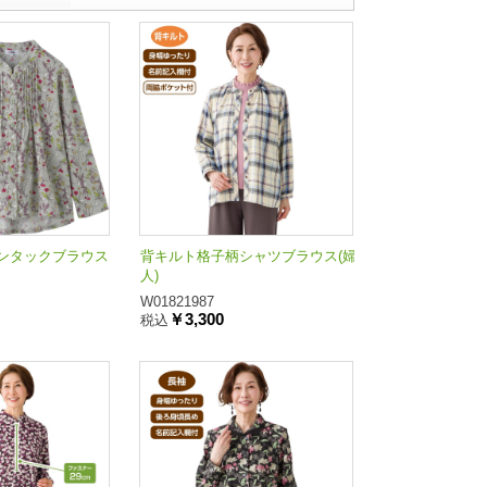
ンタックブラウス
背キルト格子柄シャツブラウス(婦
人)
W01821987
￥3,300
税込