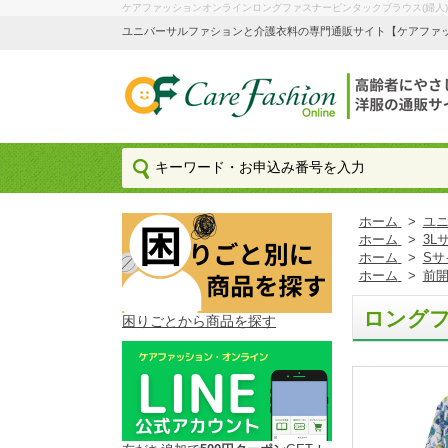
ケアファッションオンラインロングファスナーピンタックブラウス(婦人)
ユニバーサルファションと介護衣料の専門通販サイト【ケアファッション
ホーム
>
ユ
ホーム
>
3L
ホーム
>
Sサ
ホーム
>
前
ロングフ
困りごとから商品を探す