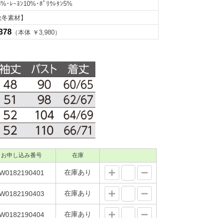
5%･ﾚｰﾖﾝ10%･ﾎﾟﾘｳﾚﾀﾝ5%
秋冬素材】
378
（本体 ￥3,980）
お申し込み番号
在庫
在庫あり
W0182190401
在庫あり
W0182190403
在庫あり
W0182190404