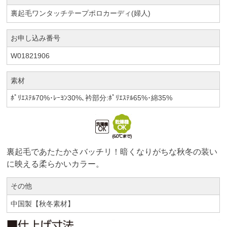
裏起毛ワンタッチテープポロカーディ(婦人)
お申し込み番号
W01821906
素材
ﾎﾟﾘｴｽﾃﾙ70%･ﾚｰﾖﾝ30%､衿部分:ﾎﾟﾘｴｽﾃﾙ65%･綿35%
裏起毛であたたかさバッチリ！暗くなりがちな秋冬の装い
に映える柔らかいカラー。
その他
中国製【秋冬素材】