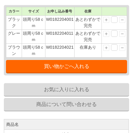
カラー
サイズ
お申し込み番号
在庫
ブラッ
頭周り58ｃ
W0182204001
あとわずかで
ク
ｍ
完売
グレー
頭周り58ｃ
W0182204011
あとわずかで
ｍ
完売
ブラウ
頭周り58ｃ
W0182204021
在庫あり
ン
ｍ
商品名