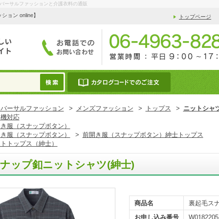
ユニバーサルファッションと介護衣料の通販
 online】
トップページ
ニバーサルファッション
>
メンズファッション
>
トップス
>
ニットシャ
燥機対応
開き服（スナップボタン）
開き服（スナップボタン）
>
前開き服（スナップボタン）紳士トップス
ットトップス（紳士）
ナップ釦ニットシャツ(紳士)
商品名
裏起毛スナ
お申し込み番号
W0182205