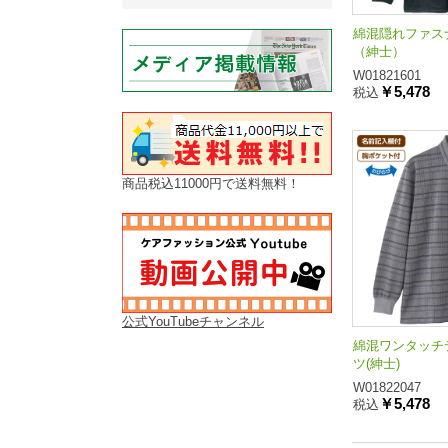
綿混隠れファス
（紳士）
W01821601
￥5,478
税込
商品税込11000円で送料無料！
公式YouTubeチャンネル
綿混ワンタッチ
ツ(紳士)
W01822047
￥5,478
税込