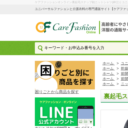
ケアファッションオンライン裏起毛スナップ釦ニットシャツ(紳士) | 
ユニバーサルファションと介護衣料の専門通販サイト【ケアファッション
ホーム
>
ユ
ホーム
>
乾
ホーム
>
前
ホーム
>
前
ホーム
>
ニ
困りごとから商品を探す
裏起毛ス