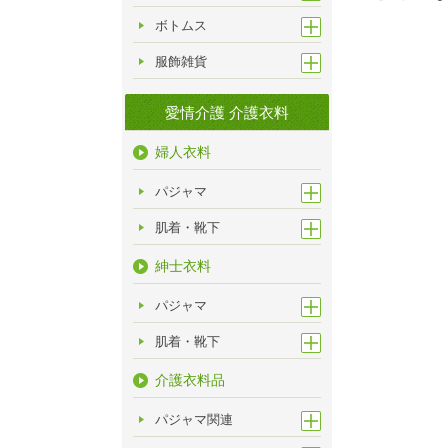
ボトムス
服飾雑貨
愛情介護 介護衣料
婦人衣料
パジャマ
肌着・靴下
紳士衣料
パジャマ
肌着・靴下
介護衣料品
パジャマ関連