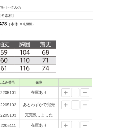
5%･ﾚｰﾖﾝ35%
秋冬素材】
478
（本体 ￥4,980）
し込み番号
在庫
在庫あり
2205101
あとわずかで完売
2205102
完売致しました
2205103
在庫あり
2205111