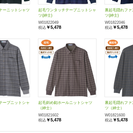
ナーニットシャツ
起毛ワンタッチテープニットシャ
裏起毛隠れファ
ツ(紳士)
ツ(紳士)
W01822049
W01822046
￥5,478
￥5,478
税込
税込
テープニットシャ
起毛斜め釦ホールニットシャツ
裏起毛隠れファ
（紳士）
ツ（紳士）
W01821602
W01821600
￥5,478
￥5,478
税込
税込