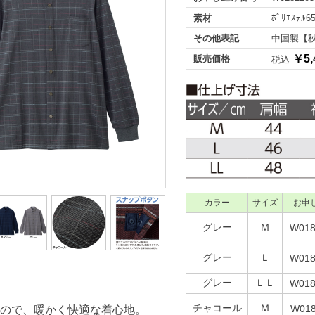
素材
ﾎﾟﾘｴｽﾃﾙ6
その他表記
中国製【
￥5,
販売価格
税込
カラー
サイズ
お申
グレー
Ｍ
W018
グレー
Ｌ
W018
グレー
ＬＬ
W018
チャコール
Ｍ
W018
ので、暖かく快適な着心地。