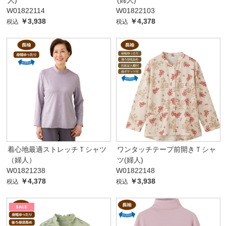
W01822114
W01822103
￥3,938
￥4,378
税込
税込
着心地最適ストレッチＴシャツ
ワンタッチテープ前開きＴシャ
（婦人）
ツ(婦人)
W01821238
W01822148
￥4,378
￥3,938
税込
税込