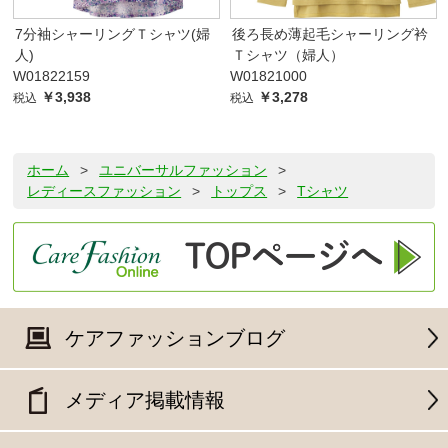
7分袖シャーリングＴシャツ(婦
後ろ長め薄起毛シャーリング衿
人)
Ｔシャツ（婦人）
W01822159
W01821000
￥3,938
￥3,278
税込
税込
ホーム
>
ユニバーサルファッション
>
レディースファッション
>
トップス
>
Tシャツ
ケアファッションブログ
メディア掲載情報