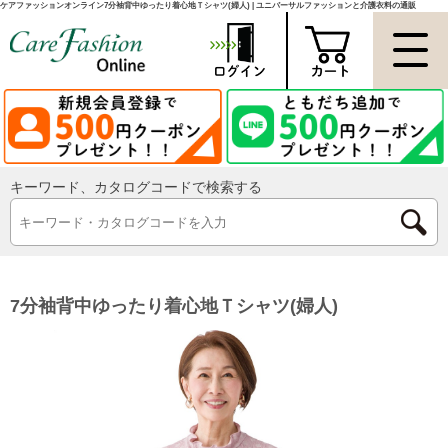
ケアファッションオンライン7分袖背中ゆったり着心地Ｔシャツ(婦人) | ユニバーサルファッションと介護衣料の通販
キーワード、カタログコードで検索する
7分袖背中ゆったり着心地Ｔシャツ(婦人)