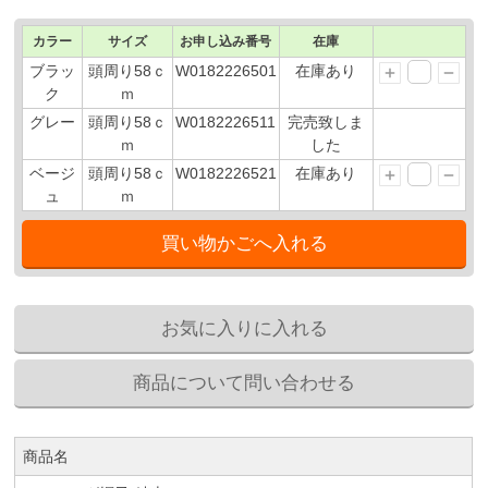
カラー
サイズ
お申し込み番号
在庫
ブラッ
頭周り58ｃ
W0182226501
在庫あり
ク
ｍ
グレー
頭周り58ｃ
W0182226511
完売致しま
ｍ
した
ベージ
頭周り58ｃ
W0182226521
在庫あり
ュ
ｍ
商品名