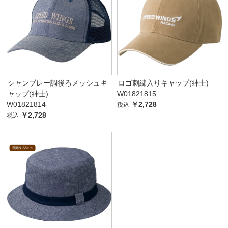
シャンブレー調後ろメッシュキ
ロゴ刺繍入りキャップ(紳士)
ャップ(紳士)
W01821815
W01821814
￥2,728
税込
￥2,728
税込