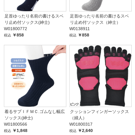
足首ゆったり名前の書けるスベ
足首ゆったり名前の書けるスベ
リ止め付ソックス(紳士)
リ止め付ソックス（紳士）
W01800772
W0138911
￥858
￥858
税込
税込
着るサプＩＦＭＣ.ゴムなし幅広
クッションフィンガーソックス
ソックス(紳士)
（婦人）
W01800566
W01800317
￥1,848
￥2,640
税込
税込