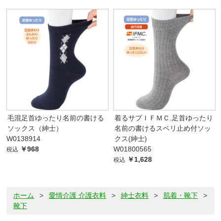
毛混足首ゆったり名前の書ける
着るサプＩＦＭＣ.足首ゆったり
ソックス（紳士）
名前の書けるスベリ止め付ソッ
W0138914
クス(紳士)
￥968
W01800565
税込
￥1,628
税込
ホーム
>
愛情介護 介護衣料
>
紳士衣料
>
肌着・靴下
>
靴下