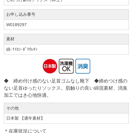
お申し込み番号
W0189297
素材
綿･ﾅｲﾛﾝ･ﾎﾟﾘｳﾚﾀﾝ
◆ 締め付け感のない足首ゴムなし靴下 ◆締めつけ感の
ない足首ゆったりソックス。肌触りの良い綿混素材、消臭
加工ではき心地快適。
その他
日本製 【通年素材】
＊在庫状況について