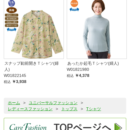
スナップ釦前開きＴシャツ(婦
あったか起毛Ｔシャツ(婦人)
人)
W01821980
W01822145
￥4,378
税込
￥3,938
税込
ホーム
>
ユニバーサルファッション
>
レディースファッション
>
トップス
>
Tシャツ