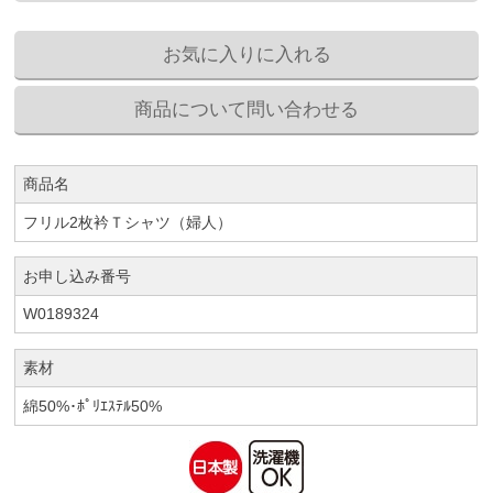
商品名
フリル2枚衿Ｔシャツ（婦人）
お申し込み番号
W0189324
素材
綿50%･ﾎﾟﾘｴｽﾃﾙ50%