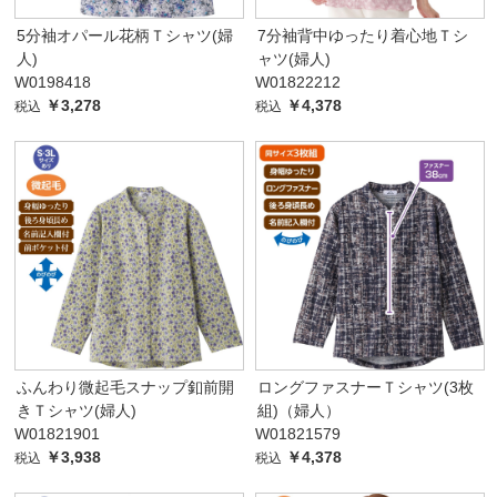
5分袖オパール花柄Ｔシャツ(婦
7分袖背中ゆったり着心地Ｔシ
人)
ャツ(婦人)
W0198418
W01822212
￥3,278
￥4,378
税込
税込
ふんわり微起毛スナップ釦前開
ロングファスナーＴシャツ(3枚
きＴシャツ(婦人)
組)（婦人）
W01821901
W01821579
￥3,938
￥4,378
税込
税込