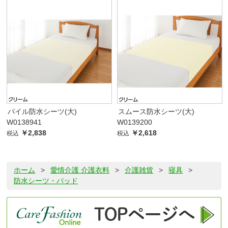
パイル防水シーツ(大)
スムース防水シーツ(大)
W0138941
W0139200
￥2,838
￥2,618
税込
税込
ホーム
>
愛情介護 介護衣料
>
介護雑貨
>
寝具
>
防水シーツ・パッド