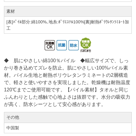
素材
[表]ﾊﾟｲﾙ部分:綿100%､地糸:ﾎﾟﾘｴｽﾃﾙ100%[裏]耐熱ﾎﾟﾘｳﾚﾀﾝﾗﾐﾈｰﾄ加
工
◆ 肌にやさしい綿100％パイル ◆幅広サイズで、しっ
かり巻き込めてズレを防止。肌にやさしい100%パイル素
材。パイル生地と耐熱ポリウレタンラミネートの2層構造
で、軽さと使いやすさを実現しました。乾燥機は耐熱温度
120℃までご使用可能です。【パイル素材】タオルと同じ
ふんわりとした感触で心地よさは抜群です。水分の吸収力
が高く、防水シーツとして安心感があります。
その他
中国製