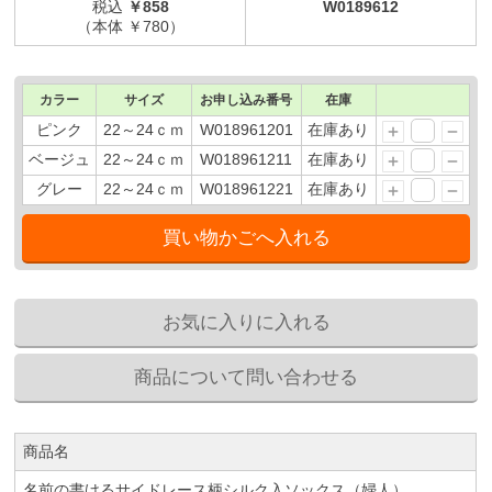
税込
￥858
W0189612
（本体 ￥780）
カラー
サイズ
お申し込み番号
在庫
ピンク
22～24ｃｍ
W018961201
在庫あり
ベージュ
22～24ｃｍ
W018961211
在庫あり
グレー
22～24ｃｍ
W018961221
在庫あり
商品名
名前の書けるサイドレース柄シルク入ソックス（婦人）