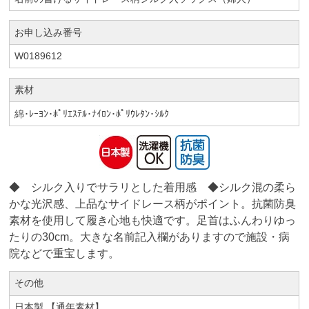
お申し込み番号
W0189612
素材
綿･ﾚｰﾖﾝ･ﾎﾟﾘｴｽﾃﾙ･ﾅｲﾛﾝ･ﾎﾟﾘｳﾚﾀﾝ･ｼﾙｸ
◆ シルク入りでサラリとした着用感 ◆シルク混の柔ら
かな光沢感、上品なサイドレース柄がポイント。抗菌防臭
素材を使用して履き心地も快適です。足首はふんわりゆっ
たりの30cm。大きな名前記入欄がありますので施設・病
院などで重宝します。
その他
日本製 【通年素材】