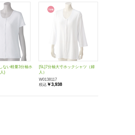
しない軽量3分袖ホ
[5L]7分袖大寸ホックシャツ（婦
人)
人）
W0138117
￥3,938
税込