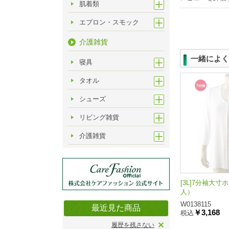
肌着類
エプロン・スモック
介護雑貨
一緒によく
寝具
タオル
シューズ
リビング雑貨
介護雑貨
[3L]7分袖大
人）
W0138115
最近見た商品
￥3,168
税込
履歴を残さない