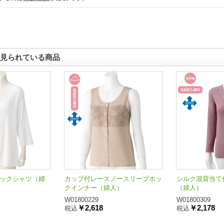
見られている商品
寸ホックシャツ（婦
カップ付レースノースリーブホッ
シルク混背当て
クインナー（婦人）
（婦人）
W01800229
W01800309
￥2,618
￥2,178
税込
税込