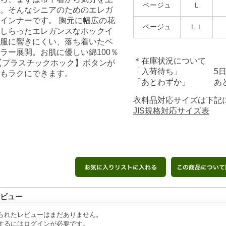
ベージュ
Ｌ
。そんなシニアのためのエレガ
インナーです。 胸元に幅広の花
ベージュ
ＬＬ
しらったエレガンスなホックイ
服に響きにくい、落ち着いたベ
ラー展開。お肌に優しい綿100％
＊在庫状況について
【プラスチックホック】ボタンが
「入荷待ち」 5日前
もラクにできます。
「あとわずか」 あと
衣料品対応サイズは下記
JIS規格対応サイズ表
ビュー
られたレビューはまだありません。
するには
ログイン
が必要です。