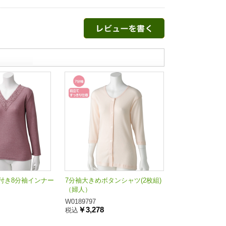
付き8分袖インナー
7分袖大きめボタンシャツ(2枚組)
（婦人）
W0189797
￥3,278
税込