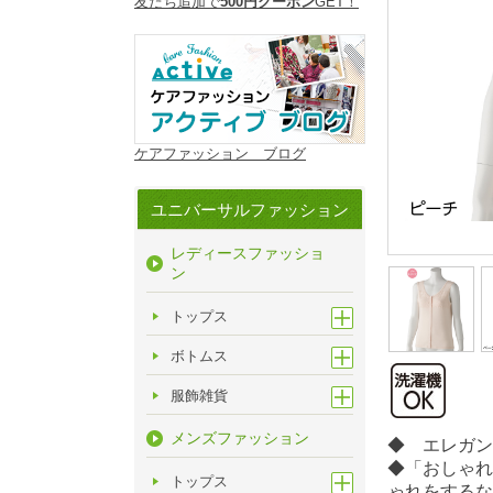
友だち追加で
500円クーポン
GET！
ケアファッション ブログ
ユニバーサルファッション
レディースファッショ
ン
トップス
ボトムス
服飾雑貨
メンズファッション
◆ エレガ
◆「おしゃれ
トップス
ゃれをするな