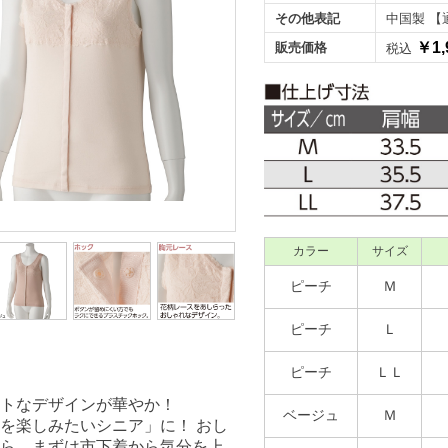
その他表記
中国製 【
￥1,
販売価格
税込
カラー
サイズ
ピーチ
Ｍ
ピーチ
Ｌ
ピーチ
ＬＬ
ントなデザインが華やか！
ベージュ
Ｍ
を楽しみたいシニア」に！ おし
ら、まずは市下着から気分を上