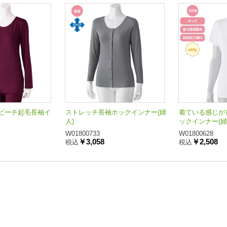
ピーチ起毛長袖イ
ストレッチ長袖ホックインナー(婦
着ている感じが
人)
ックインナー(婦
W01800733
W01800628
￥3,058
￥2,508
税込
税込