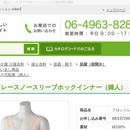
（婦人） | ユニバーサルファッションと介護衣料の通販
 online】
トップページ
介護 介護衣料
>
婦人衣料
>
肌着・靴下
>
肌着（前開き）
ょい足し商品
ック式肌着（婦人）
トレースノースリーブホックインナー（婦人）
商品名
フロント
お申し込み番号
W0197299
素材
綿100%