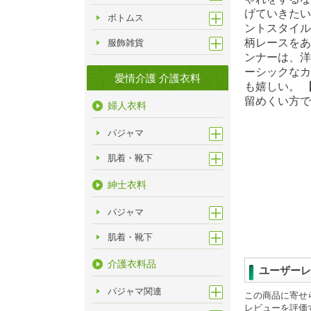
げていきたい
ボトムス
ントスタイル
柄レースをあ
服飾雑貨
ンナーは、洋
ーシックなカ
愛情介護 介護衣料
も嬉しい。 
留めくい方で
婦人衣料
パジャマ
肌着・靴下
紳士衣料
パジャマ
肌着・靴下
介護衣料品
ユーザーレ
パジャマ関連
この商品に寄せ
レビューを評価