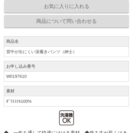
商品名
背中が出にくい深履きパンツ（紳士）
お申し込み番号
W0197610
素材
ﾎﾟﾘｴｽﾃﾙ100%
◆ 一年を通して快適にはける素材 ◆後ろ丈が長くはき