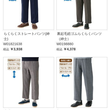
らくらくストレートパンツ(紳
裏起毛総ゴムらくらくパンツ
士)
（紳士）
W01821638
W0198880
￥3,938
￥4,378
税込
税込