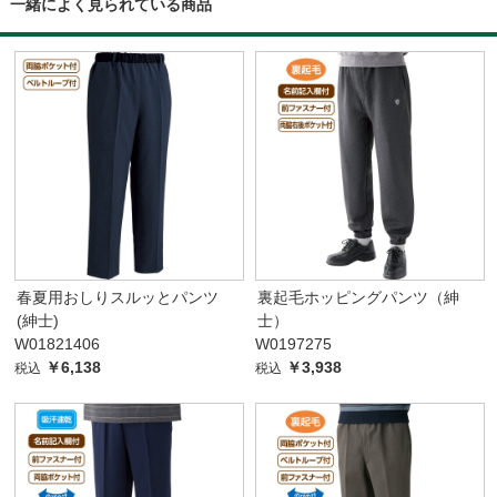
一緒によく見られている商品
春夏用おしりスルッとパンツ
裏起毛ホッピングパンツ（紳
(紳士)
士）
W01821406
W0197275
￥6,138
￥3,938
税込
税込