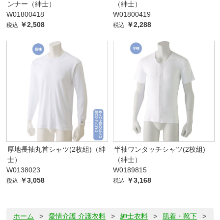
ンナー（紳士）
（紳士）
W01800418
W01800419
￥2,508
￥2,288
税込
税込
厚地長袖丸首シャツ(2枚組)（紳
半袖ワンタッチシャツ(2枚組)
士）
（紳士）
W0138023
W0189815
￥3,058
￥3,168
税込
税込
ホーム
>
愛情介護 介護衣料
>
紳士衣料
>
肌着・靴下
>