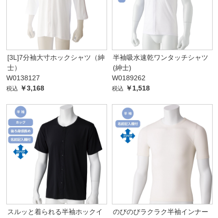
[3L]7分袖大寸ホックシャツ（紳
半袖吸水速乾ワンタッチシャツ
士）
(紳士)
W0138127
W0189262
￥3,168
￥1,518
税込
税込
スルッと着られる半袖ホックイ
のびのびラクラク半袖インナー