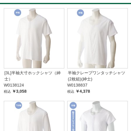
[3L]半袖大寸ホックシャツ（紳
半袖クレープワンタッチシャツ
士）
(2枚組)(紳士)
W0138124
W0138837
￥3,058
￥4,378
税込
税込