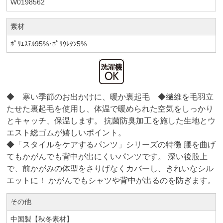
W0198562
素材
ﾎﾟﾘｴｽﾃﾙ95%･ﾎﾟﾘｳﾚﾀﾝ5%
◆ 寒い季節のお出かけに、暖か裏起毛 ◆繊維を毛羽立
たせた裏起毛を使用し、体温で暖められた空気をしっかり
とキャッチ、保温します。 抗菌防臭加工を施した生地とウ
エスト総ゴムが嬉しいポイント。
◆「スタイルをケアするパンツ」シリーズの特徴 腰を曲げ
てもかがんでも背中が出にくいパンツです。 深い後股上
で、前かがみの体型をさりげなくカバーし、きれいなシル
エットに！ かがんでもシャツや背中が出るのを防ぎます。
その他
中国製【秋冬素材】