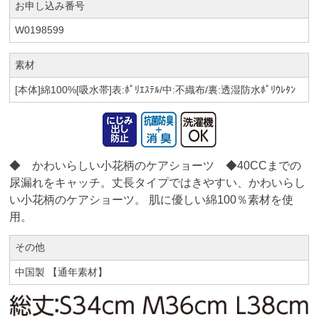
お申し込み番号
W0198599
素材
[本体]綿100%[吸水帯]表:ﾎﾟﾘｴｽﾃﾙ/中:不織布/裏:透湿防水ﾎﾟﾘｳﾚﾀﾝ
◆ かわいらしい小花柄のケアショーツ ◆40CCまでの
尿漏れをキャッチ。丈長タイプではきやすい、かわいらし
い小花柄のケアショーツ。 肌に優しい綿100％素材を使
用。
その他
中国製 【通年素材】