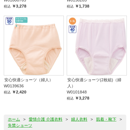
W01800763
W0138285
￥3,278
￥1,738
税込
税込
安心快適ショーツ（婦人）
安心快適ショーツ(2枚組)（婦
W0139636
人）
￥2,420
W0101848
税込
￥3,278
税込
ホーム
>
愛情介護 介護衣料
>
婦人衣料
>
肌着・靴下
>
失禁ショーツ