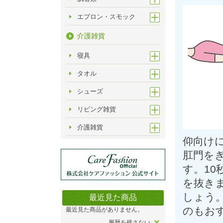
エプロン・スモック
介護雑貨
寝具
タオル
シューズ
リビング雑貨
介護雑貨
仰向け
肛門を
す。10
を抜き
しょう
最近見た商品
のもお
最近見た商品がありません。
履歴を残さない