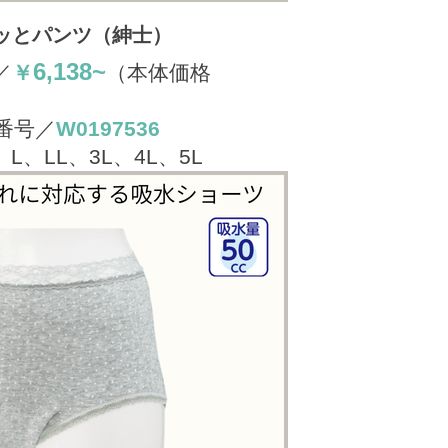
ッとパンツ（紳士）
6,138~
／
￥
（本体価格
番号／
W0197536
L、LL、3L、4L、5L