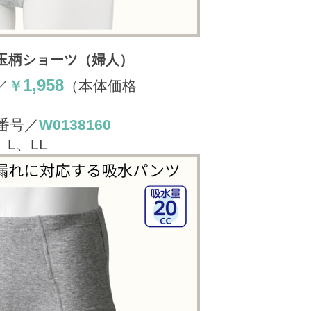
玉柄ショーツ（婦人）
1,958
／
￥
（本体価格
番号／
W0138160
L、LL