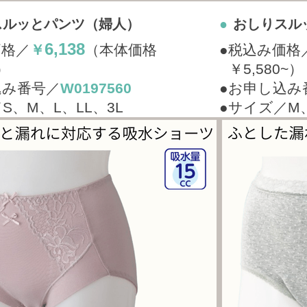
スルッとパンツ（婦人）
●
おしりスル
6,138
価格／
￥
（本体価格
●税込み価格
0）
￥5,580~）
込み番号／
W0197560
●お申し込み
S、M、L、LL、3L
●サイズ／M、