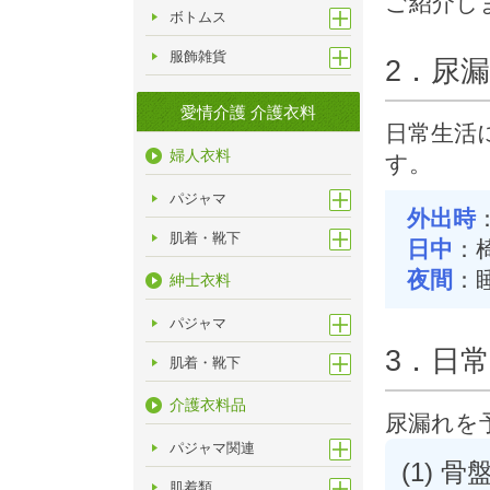
ご紹介し
ボトムス
服飾雑貨
2．尿
愛情介護 介護衣料
日常生活
婦人衣料
す。
パジャマ
外出時
肌着・靴下
日中
：
夜間
：
紳士衣料
パジャマ
3．日
肌着・靴下
介護衣料品
尿漏れを
パジャマ関連
(1) 
肌着類