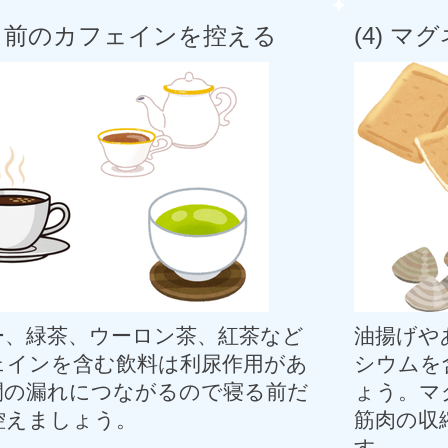
 寝る前のカフェインを控える
(4) 
ー、緑茶、ウーロン茶、紅茶など
油揚げや
ェインを含む飲料は利尿作用があ
シウムを
間の漏れにつながるので寝る前だ
ょう。マ
控えましょう。
筋肉の収
す。