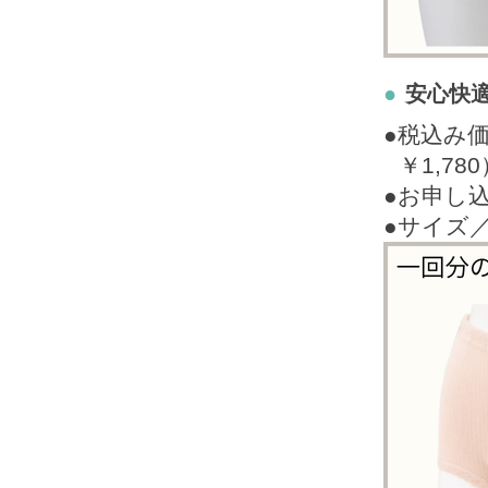
●
安心快
●税込み
￥1,78
●お申し
●サイズ／