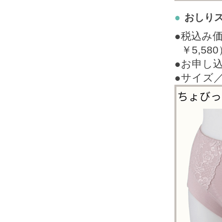
●
おしり
●税込み
￥5,58
●お申し
●サイズ／