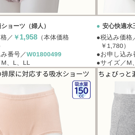
適ショーツ（婦人）
●
安心快適水
1,958
価格／
￥
（本体価格
●税込み価格
0）
￥1,780）
込み番号／
W01800499
●お申し込み
M、L、LL
●サイズ／M、