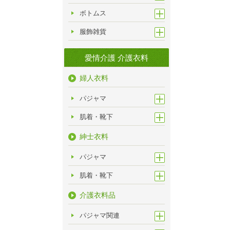
ボトムス
服飾雑貨
愛情介護 介護衣料
婦人衣料
パジャマ
肌着・靴下
紳士衣料
パジャマ
肌着・靴下
介護衣料品
パジャマ関連