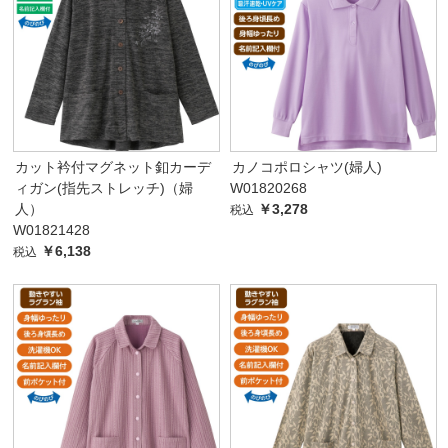
カット衿付マグネット釦カーデ
カノコポロシャツ(婦人)
ィガン(指先ストレッチ)（婦
W01820268
人）
￥3,278
税込
W01821428
￥6,138
税込