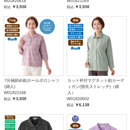
W01820618
W01821169
￥3,938
￥3,938
税込
税込
7分袖斜め釦ホールポロシャツ
カット衿付マグネット釦カーデ
(婦人)
ィガン(指先ストレッチ)（婦
W01822166
人）
￥3,938
W01820602
税込
￥6,138
税込