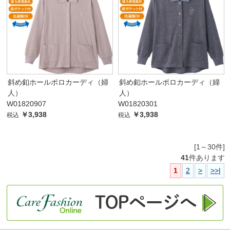
斜め釦ホールポロカーディ（婦
斜め釦ホールポロカーディ（婦
人）
人）
W01820907
W01820301
￥3,938
￥3,938
税込
税込
[1～30件]
41
件あります
1
2
>
>>|