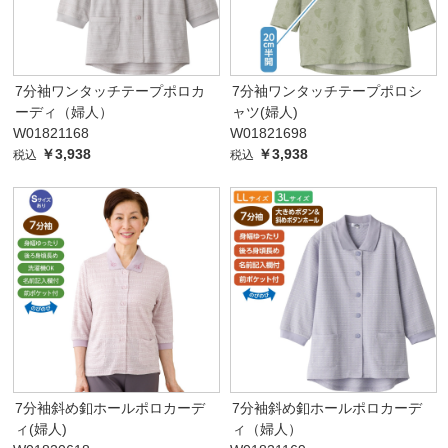
7分袖ワンタッチテープポロカ
7分袖ワンタッチテープポロシ
ーディ（婦人）
ャツ(婦人)
W01821168
W01821698
￥3,938
￥3,938
税込
税込
7分袖斜め釦ホールポロカーデ
7分袖斜め釦ホールポロカーデ
ィ(婦人)
ィ（婦人）